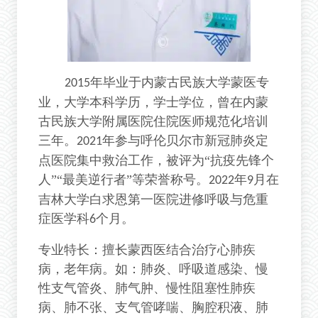
年毕业于内蒙古民族大学蒙医专
2015
业，大学本科学历，学士学位，曾在内蒙
古民族大学附属医院住院医师规范化培训
三年。
年参与呼伦贝尔市新冠肺炎定
2021
点医院集中救治工作，被评为“抗疫先锋个
人”“最美逆行者”等荣誉称号。
年
月在
2022
9
吉林大学白求恩第一医院进修呼吸与危重
症医学科
个月。
6
专业特长：擅长蒙西医结合治疗心肺疾
病，老年病。如：肺炎、呼吸道感染、慢
性支气管炎、肺气肿、慢性阻塞性肺疾
病、肺不张、支气管哮喘、胸腔积液、肺